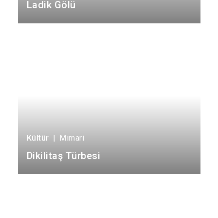
Çarşamba
Ladik Gölü
Havza
Kavak
Ladik
Kültür
|
Mimari
Dikilitaş Türbesi