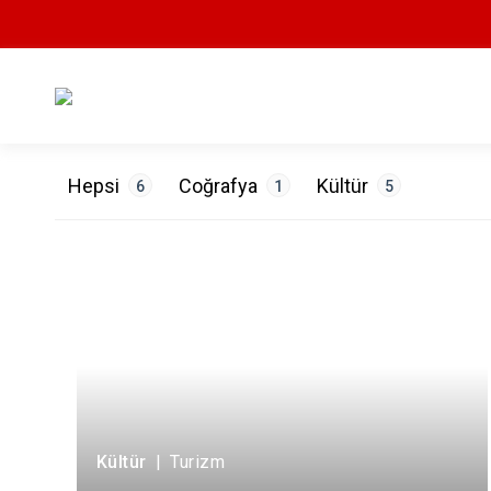
Hepsi
Coğrafya
Kültür
6
1
5
ETİKETLER
Doğa
1
Mimari
3
Tarih
1
Turizm
1
Kültür
|
Turizm