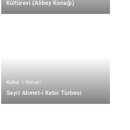
Atakum
Kültürevi (Alibey Konağı)
Canik
İlkadım
Kültür
|
Mimari
Seyit Ahmet-i Kebir Türbesi