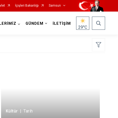
vlet
İçişleri Bakanlığı
Samsun
LERİMİZ
GÜNDEM
İLETİŞİM
29
°C
Salıpazarı
Tekkeköy
Terme
Vezirköprü
Yakakent
Kültür
|
Tarih