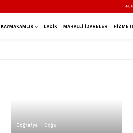
e-De
KAYMAKAMLIK
LADİK
MAHALLİ İDARELER
HİZMET
Samsun
19 Mayıs
Alaçam
Asarcık
Ayvacık
Bafra
Coğrafya
|
Doğa