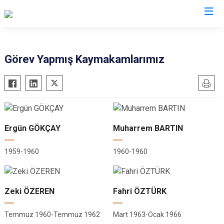
Samsun
Görev Yapmış Kaymakamlarımız
19 Mayıs
Salıpazarı
Alaçam
Tekkeköy
Asarcık
Terme
Ayvacık
Vezirköprü
Ergün GÖKÇAY
Muharrem BARTIN
Bafra
Yakakent
1959-1960
1960-1960
Çarşamba
Atakum
Havza
Canik
Kavak
İlkadım
Zeki ÖZEREN
Fahri ÖZTÜRK
Ladik
Temmuz 1960-Temmuz 1962
Mart 1963-Ocak 1966