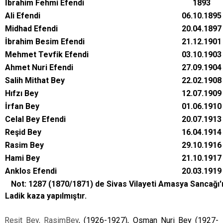
İbrahim Fehmi Efendi
1893
Ali Efendi
06.10.1895
Midhad Efendi
20.04.1897
İbrahim Besim Efendi
21.12.1901
Mehmet Tevfik Efendi
03.10.1903
Ahmet Nuri Efendi
27.09.1904
Salih Mithat Bey
22.02.1908
Hıfzı Bey
12.07.1909
İrfan Bey
01.06.1910
Celal Bey Efendi
20.07.1913
Reşid Bey
16.04.1914
Rasim Bey
29.10.1916
Hami Bey
21.10.1917
Anklos Efendi
20.03.1919
Not: 1287 (1870/1871) de Sivas Vilayeti Amasya Sancağı
Ladik kaza yapılmıştır.
Reşit Bey, RasimBey
, (1926-1927), Osman Nuri Bey (1927-