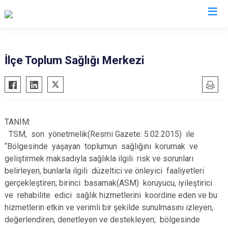
Samsun
İlçe Toplum Sağlığı Merkezi
19 Mayıs
Salıpazarı
Alaçam
Tekkeköy
Asarcık
Terme
TANIM:
Ayvacık
Vezirköprü
TSM, son yönetmelik(Resmi Gazete: 5.02.2015) ile
Bafra
Yakakent
“Bölgesinde yaşayan toplumun sağlığını korumak ve
geliştirmek maksadıyla sağlıkla ilgili risk ve sorunları
Çarşamba
Atakum
belirleyen, bunlarla ilgili düzeltici ve önleyici faaliyetleri
Havza
Canik
gerçekleştiren; birinci basamak(ASM) koruyucu, iyileştirici
Kavak
İlkadım
ve rehabilite edici sağlık hizmetlerini koordine eden ve bu
Ladik
hizmetlerin etkin ve verimli bir şekilde sunulmasını izleyen,
değerlendiren, denetleyen ve destekleyen; bölgesinde