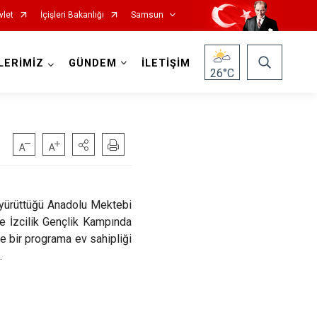
vlet
İçişleri Bakanlığı
Samsun
LERİMİZ
GÜNDEM
İLETİŞİM
26
°C
Salıpazarı
ı yürüttüğü Anadolu Mektebi
e İzcilik Gençlik Kampında
Tekkeköy
 bir programa ev sahipliği
Terme
.
Vezirköprü
Yakakent