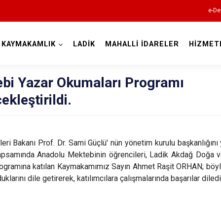
e-De
KAYMAKAMLIK
LADİK
MAHALLİ İDARELER
HİZMET
Samsun
bi Yazar Okumaları Programı
kleştirildi.
19 Mayıs
leri Bakanı Prof. Dr. Sami Güçlü' nün yönetim kurulu başkanlığın
apsamında Anadolu Mektebinin öğrencileri, Ladik Akdağ Doğa v
Alaçam
 programına katılan Kaymakamımız Sayın Ahmet Raşit ORHAN; böyle
Asarcık
larını dile getirerek, katılımcılara çalışmalarında başarılar diledi
Ayvacık
Bafra