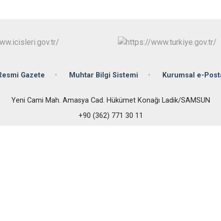
Çarşamba
Havza
Kavak
Ladik
Resmi Gazete
Muhtar Bilgi Sistemi
Kurumsal e-Post
Yeni Cami Mah. Amasya Cad. Hükümet Konağı Ladik/SAMSUN
+90 (362) 771 30 11